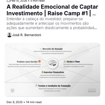
Feb 15, 2026
•
5 min read
A Realidade Emocional de Captar 
Investimento | Raise Camp #1 | 
Cohort 2
Entender a cabeça do investidor, preparar-se 
adequadamente e antecipar os movimentos são 
ações que aumentam drasticamente a probabilidade 
de sucesso.
José R. Bernardoni
Dec 9, 2025
•
14 min read