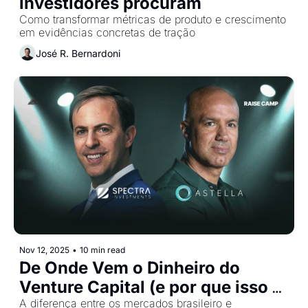
investidores procuram
Como transformar métricas de produto e crescimento 
em evidências concretas de tração
José R. Bernardoni
Nov 12, 2025
•
10 min read
De Onde Vem o Dinheiro do 
Venture Capital (e por que isso 
importa pra você)?
A diferença entre os mercados brasileiro e 