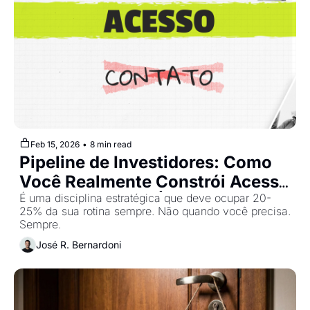
Feb 15, 2026
•
8 min read
Pipeline de Investidores: Como 
Você Realmente Constrói Acesso 
- Raise Camp #8 | Cohort 2
É uma disciplina estratégica que deve ocupar 20-
25% da sua rotina sempre. Não quando você precisa. 
Sempre.
José R. Bernardoni