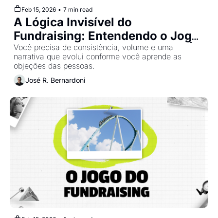
Feb 15, 2026
•
7 min read
A Lógica Invisível do 
Fundraising: Entendendo o Jogo 
do Investidor - Raise Camp #2 | 
Você precisa de consistência, volume e uma 
narrativa que evolui conforme você aprende as 
Cohort 2
objeções das pessoas.
José R. Bernardoni