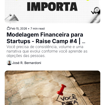
Feb 15, 2026
•
7 min read
Modelagem Financeira para 
Startups - Raise Camp #4 | 
Cohort 2
Você precisa de consistência, volume e uma 
narrativa que evolui conforme você aprende as 
objeções das pessoas.
José R. Bernardoni