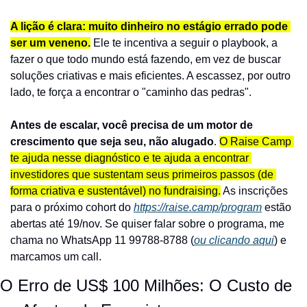
A lição é clara: muito dinheiro no estágio errado pode 
ser um veneno.
 Ele te incentiva a seguir o playbook, a 
fazer o que todo mundo está fazendo, em vez de buscar 
soluções criativas e mais eficientes. A escassez, por outro 
lado, te força a encontrar o "caminho das pedras".
Antes de escalar, você precisa de um motor de 
crescimento que seja seu, não alugado
. 
O Raise Camp 
te ajuda nesse diagnóstico e te ajuda a encontrar 
investidores que sustentam seus primeiros passos (de 
forma criativa e sustentável) no fundraising.
As inscrições 
para o próximo cohort do 
https://raise.camp/program
 estão 
abertas até 19/nov. Se quiser falar sobre o programa, me 
chama no WhatsApp 11 99788-8788 (
ou clicando aqui
) e 
marcamos um call.
O Erro de US$ 100 Milhões: O Custo de 