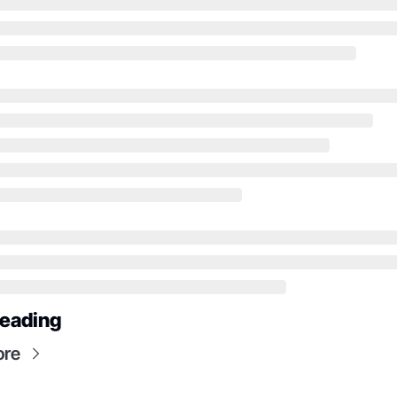
eading
ore